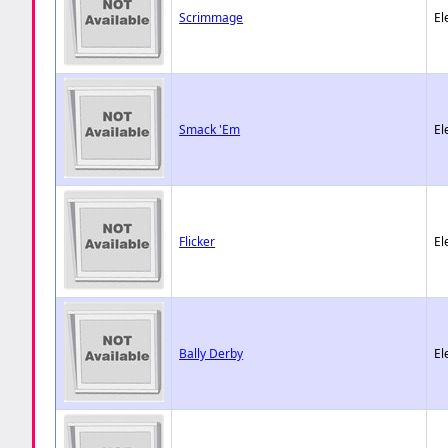
Scrimmage
El
Smack 'Em
El
Flicker
El
Bally Derby
El