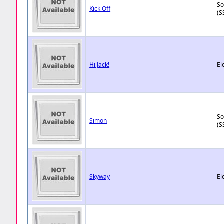
So
Kick Off
(S
Hi Jack!
El
So
Simon
(S
Skyway
El