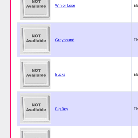
Win or Lose
El
Greyhound
El
Bucks
El
Big Boy
El