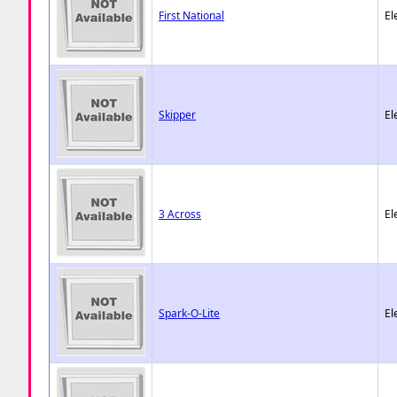
First National
El
Skipper
El
3 Across
El
Spark-O-Lite
El