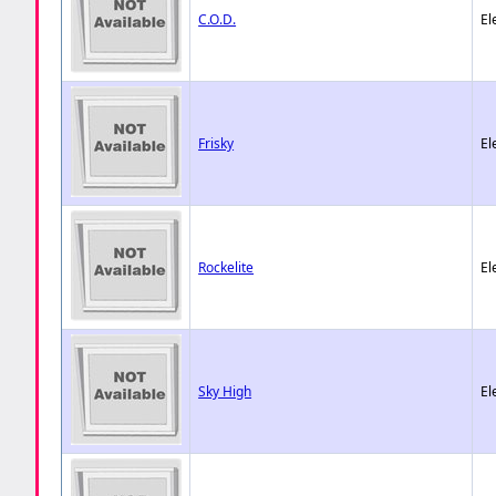
C.O.D.
El
Frisky
El
Rockelite
El
Sky High
El