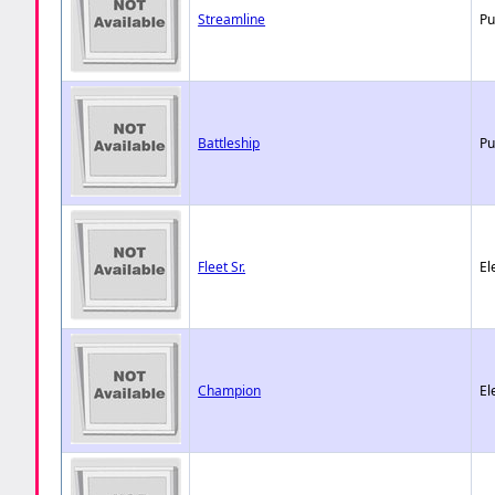
Streamline
Pu
Battleship
Pu
Fleet Sr.
El
Champion
El