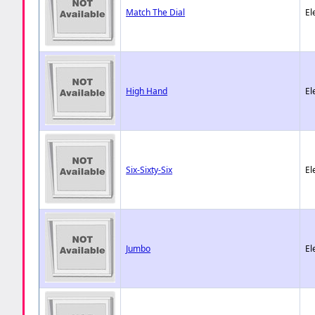
Match The Dial
El
High Hand
El
Six-Sixty-Six
El
Jumbo
El