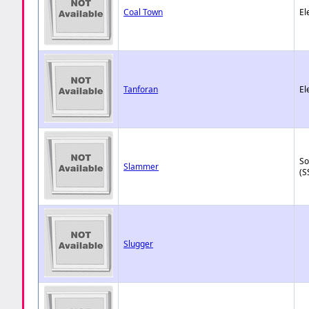
Coal Town
El
Tanforan
El
So
Slammer
(S
Slugger