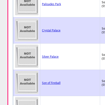
So
Palisades Park
(S
So
Crystal Palace
(S
So
Silver Palace
(S
So
Son of Fireball
(S