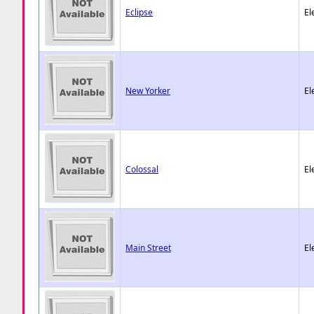
Eclipse
El
New Yorker
El
Colossal
El
Main Street
El