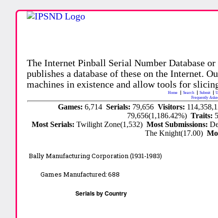
The Internet Pinball Serial Number Database or
publishes a database of these on the Internet. Our
machines in existence and allow tools for slicing
Home
Search
Submit
U
Frequently Aske
Games:
6,714
Serials:
79,656
Visitors:
114,358,
79,656(1,186.42%)
Traits:
Most Serials:
Twilight Zone(1,532)
Most Submissions:
De
The Knight(17.00)
Mo
Bally Manufacturing Corporation (1931-1983)
Games Manufactured:
688